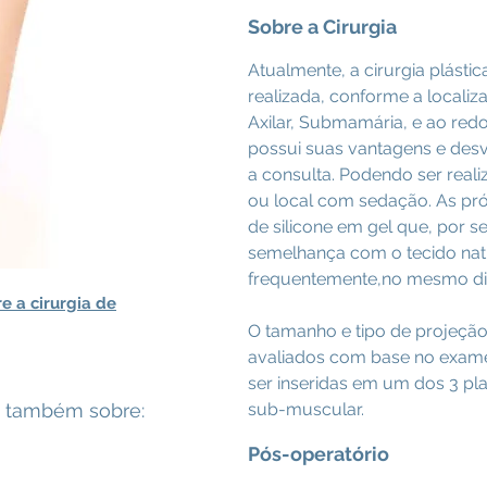
Sobre a Cirurgia
Atualmente, a cirurgia plásti
realizada, conforme a localiza
Axilar, Submamária, e ao red
possui suas vantagens e desv
a consulta. Podendo ser reali
ou local com sedação. As prót
de silicone em gel que, por 
semelhança com o tecido natu
frequentemente,no mesmo di
re a cirurgia de
O tamanho e tipo de projeção
avaliados com base no exame 
ser inseridas em um dos 3 pla
as também sobre:
sub-muscular.
Pós-operatório