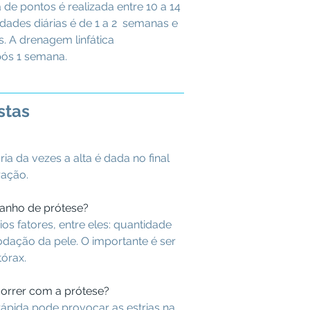
 de pontos é realizada entre 10 a 14
idades diárias é de 1 a 2 semanas e
. A drenagem linfática
pós 1 semana.
stas
a da vezes a alta é dada no final
ração.
manho de prótese?
s fatores, entre eles: quantidade
dação da pele. O importante é ser
tórax.
correr com a prótese?
ápida pode provocar as estrias na